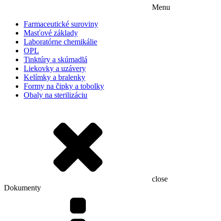
Menu
Farmaceutické suroviny
Masťové základy
Laboratórne chemikálie
OPL
Tinktúry a skúmadlá
Liekovky a uzávery
Kelímky a bralenky
Formy na čipky a tobolky
Obaly na sterilizáciu
close
Dokumenty