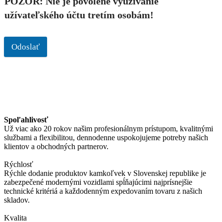
POZOR: Nie je povolené využívanie
užívateľského účtu tretím osobám!
Odoslať
Spoľahlivosť
Už viac ako 20 rokov našim profesionálnym prístupom, kvalitnými
službami a flexibilitou, dennodenne uspokojujeme potreby našich
klientov a obchodných partnerov.
Rýchlosť
Rýchle dodanie produktov kamkoľvek v Slovenskej republike je
zabezpečené modernými vozidlami spĺňajúcimi najprísnejšie
technické kritériá a každodenným expedovaním tovaru z našich
skladov.
Kvalita