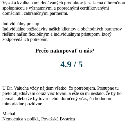
Vysoká kvalita nami dodávaných produktov je zaistená dlhoročnou
spoluprácou s významnými a poprednými certifikovanými
domácimi i zahraničnými partnermi.
Individuálny prístup
Individuálne požiadavky našich klientov a obchodných partnerov
riešime našim flexibilným a individuálnym prístupom, ktorý
zodpovedá ich potrebám.
Prečo nakupovať u nás?
4.9 / 5
U Dr. Valucha vždy nájdem všetko, čo potrebujem. Postupne tu
P
preto objednávam čoraz viac tovaru a ešte sa mi nestalo, že by ho
K
nemali, alebo že by tovar nebol doručený včas, čo hodnotím
m
mimoriadne pozitívne.
k
Michal
Nemocnica s polikl., Považská Bystrica
L