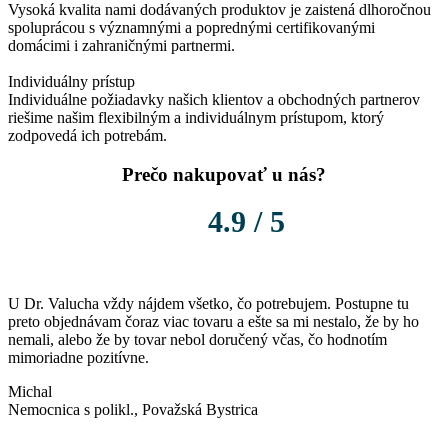
Vysoká kvalita nami dodávaných produktov je zaistená dlhoročnou
spoluprácou s významnými a poprednými certifikovanými
domácimi i zahraničnými partnermi.
Individuálny prístup
Individuálne požiadavky našich klientov a obchodných partnerov
riešime našim flexibilným a individuálnym prístupom, ktorý
zodpovedá ich potrebám.
Prečo nakupovať u nás?
4.9 / 5
U Dr. Valucha vždy nájdem všetko, čo potrebujem. Postupne tu
P
preto objednávam čoraz viac tovaru a ešte sa mi nestalo, že by ho
K
nemali, alebo že by tovar nebol doručený včas, čo hodnotím
m
mimoriadne pozitívne.
k
Michal
Nemocnica s polikl., Považská Bystrica
L