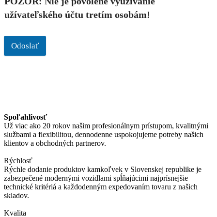
POZOR: Nie je povolené využívanie
užívateľského účtu tretím osobám!
Odoslať
Spoľahlivosť
Už viac ako 20 rokov našim profesionálnym prístupom, kvalitnými
službami a flexibilitou, dennodenne uspokojujeme potreby našich
klientov a obchodných partnerov.
Rýchlosť
Rýchle dodanie produktov kamkoľvek v Slovenskej republike je
zabezpečené modernými vozidlami spĺňajúcimi najprísnejšie
technické kritériá a každodenným expedovaním tovaru z našich
skladov.
Kvalita