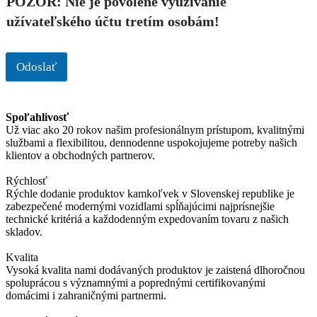
POZOR: Nie je povolené využívanie
užívateľského účtu tretím osobám!
Odoslať
Spoľahlivosť
Už viac ako 20 rokov našim profesionálnym prístupom, kvalitnými
službami a flexibilitou, dennodenne uspokojujeme potreby našich
klientov a obchodných partnerov.
Rýchlosť
Rýchle dodanie produktov kamkoľvek v Slovenskej republike je
zabezpečené modernými vozidlami spĺňajúcimi najprísnejšie
technické kritériá a každodenným expedovaním tovaru z našich
skladov.
Kvalita
Vysoká kvalita nami dodávaných produktov je zaistená dlhoročnou
spoluprácou s významnými a poprednými certifikovanými
domácimi i zahraničnými partnermi.