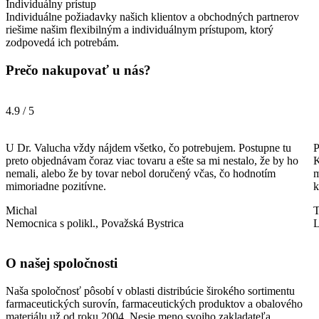
Individuálny prístup
Individuálne požiadavky našich klientov a obchodných partnerov
riešime našim flexibilným a individuálnym prístupom, ktorý
zodpovedá ich potrebám.
Prečo nakupovať u nás?
4.9 / 5
U Dr. Valucha vždy nájdem všetko, čo potrebujem. Postupne tu
P
preto objednávam čoraz viac tovaru a ešte sa mi nestalo, že by ho
K
nemali, alebo že by tovar nebol doručený včas, čo hodnotím
m
mimoriadne pozitívne.
k
Michal
Nemocnica s polikl., Považská Bystrica
L
O našej spoločnosti
Naša spoločnosť pôsobí v oblasti distribúcie širokého sortimentu
farmaceutických surovín, farmaceutických produktov a obalového
materiálu už od roku 2004. Nesie meno svojho zakladateľa.