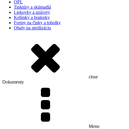
OPL
Tinktúry a skúmadlá
Liekovky a uzávery
Kelímky a bralenky
Formy na čipky a tobolky
Obaly na sterilizáciu
close
Dokumenty
Menu