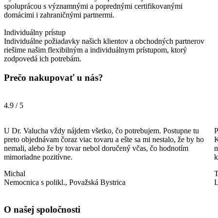
spoluprácou s významnými a poprednými certifikovanými
domácimi i zahraničnými partnermi.
Individuálny prístup
Individuálne požiadavky našich klientov a obchodných partnerov
riešime našim flexibilným a individuálnym prístupom, ktorý
zodpovedá ich potrebám.
Prečo nakupovať u nás?
4.9 / 5
U Dr. Valucha vždy nájdem všetko, čo potrebujem. Postupne tu
P
preto objednávam čoraz viac tovaru a ešte sa mi nestalo, že by ho
K
nemali, alebo že by tovar nebol doručený včas, čo hodnotím
m
mimoriadne pozitívne.
k
Michal
Nemocnica s polikl., Považská Bystrica
L
O našej spoločnosti