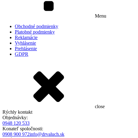
Menu
Obchodné podmienky
Platobné podmienky
Reklamácie
Vyhlásenie
Prehlásenie
GDPR
close
Rýchly kontakt
Objednávky:
0948 120 533
Konateľ spoločnosti:
0908 900 972
info@drvaluch.sk