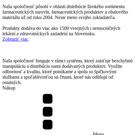
Naša spoločnosť pôsobí v oblasti distribúcie širokého sortimentu
farmaceutických surovín, farmaceutických produktov a obalového
materiálu už od roku 2004. Nesie meno svojho zakladateľa.
Produkty dodáva do viac ako 1500 verejných i nemocničných
lekární a zdravotníckych zariadení na Slovensku.
Zobraziť viac
Naša spoločnosť funguje v rámci systému, ktorý zaisťuje bezchybnú
manipuláciu a distribúciu nami dodávaných produktov. Využite
odbornosť a kvalitu, ktoré ponúkame a spolu so špičkovými
službami a spoľahlivosťou sú črtami, ktoré nás odlišujú od
ostatných.
Nákup
Menu