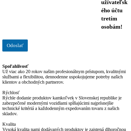
užívateľsk
ého účtu
tretím
osobám!
Odoslať
Spoľahlivosť
Už viac ako 20 rokov našim profesionálnym prístupom, kvalitnými
službami a flexibilitou, dennodenne uspokojujeme potreby našich
klientov a obchodných partnerov.
Rýchlosť
Rýchle dodanie produktov kamkoľvek v Slovenskej republike je
zabezpečené modernými vozidlami spĺňajúcimi najprísnejšie
technické kritériá a každodenným expedovaním tovaru z našich
skladov.
Kvalita
Vysoká kvalita nami dodávaných produktov je zaistená dlhoročnou