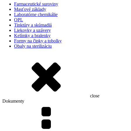
Farmaceutické suroviny
Masťové základy
Laboratórne chemikálie
OPL
Tinktúry a skúmadlá
Liekovky a uzávery
Kelímky a bralenky
Formy na čipky a tobolky
Obaly na sterilizáciu
close
Dokumenty