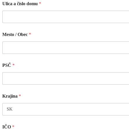
Ulica a číslo domu
*
Mesto / Obec
*
PSČ
*
Krajina
*
IČO
*