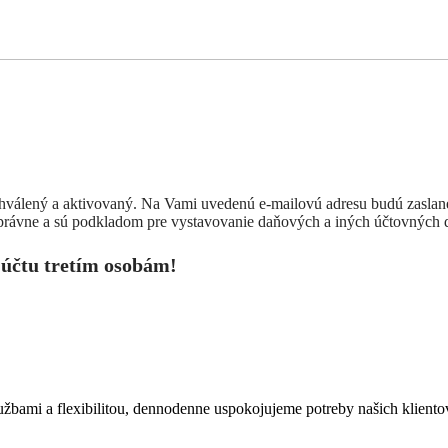
hválený a aktivovaný. Na Vami uvedenú e-mailovú adresu budú zaslané 
právne a sú podkladom pre vystavovanie daňových a iných účtovných 
 účtu tretím osobám!
užbami a flexibilitou, dennodenne uspokojujeme potreby našich klient