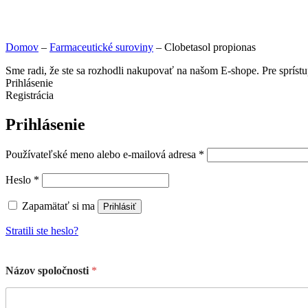
Domov
–
Farmaceutické suroviny
–
Clobetasol propionas
Sme radi, že ste sa rozhodli nakupovať na našom E-shope. Pre spríst
Prihlásenie
Registrácia
Prihlásenie
Používateľské meno alebo e-mailová adresa
*
Heslo
*
Zapamätať si ma
Prihlásiť
Stratili ste heslo?
Názov spoločnosti
*