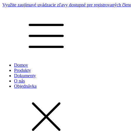
Využite zaujímavé uvádzacie zľavy dostupné pre registrovaných člen
Domov
Produkty
Dokumenty
O nás
Objednávka