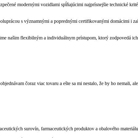
pečené modernými vozidlami spĺňajúcimi najprísnejšie technické krit
poluprácou s významnými a poprednými certifikovanými domácimi i za
šime našim flexibilným a individuálnym prístupom, ktorý zodpovedá ic
objednávam čoraz viac tovaru a ešte sa mi nestalo, že by ho nemali, a
rmaceutických surovín, farmaceutických produktov a obalového materiál