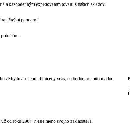
ériá a každodenným expedovaním tovaru z našich skladov.
hraničnými partnermi.
h potrebám.
lebo že by tovar nebol doručený včas, čo hodnotím mimoriadne
P
L
u už od roku 2004. Nesie meno svojho zakladateľa.